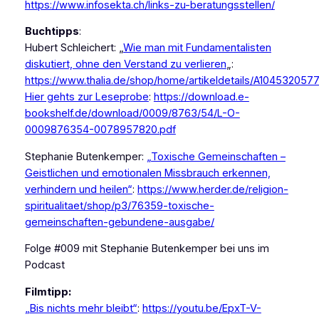
https://www.infosekta.ch/links-zu-beratungsstellen/
Buchtipps
:
Hubert Schleichert: „
Wie man mit Fundamentalisten
diskutiert, ohne den Verstand zu verlieren
„:
https://www.thalia.de/shop/home/artikeldetails/A104532057
Hier gehts zur Leseprobe
:
https://download.e-
bookshelf.de/download/0009/8763/54/L-O-
0009876354-0078957820.pdf
Stephanie Butenkemper:
„Toxische Gemeinschaften –
Geistlichen und emotionalen Missbrauch erkennen,
verhindern und heilen“
:
https://www.herder.de/religion-
spiritualitaet/shop/p3/76359-toxische-
gemeinschaften-gebundene-ausgabe/
Folge #009 mit Stephanie Butenkemper bei uns im
Podcast
Filmtipp:
„Bis nichts mehr bleibt“
:
https://youtu.be/EpxT-V-