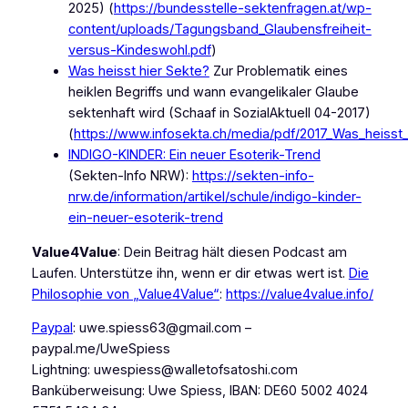
2025) (
https://bundesstelle-sektenfragen.at/wp-
content/uploads/Tagungsband_Glaubensfreiheit-
versus-Kindeswohl.pdf
)
Was heisst hier Sekte?
Zur Problematik eines
heiklen Begriffs und wann evangelikaler Glaube
sektenhaft wird (Schaaf in SozialAktuell 04-2017)
(
https://www.infosekta.ch/media/pdf/2017_Was_heisst
INDIGO-KINDER: Ein neuer Esoterik-Trend
(Sekten-Info NRW):
https://sekten-info-
nrw.de/information/artikel/schule/indigo-kinder-
ein-neuer-esoterik-trend
Value4Value
: Dein Beitrag hält diesen Podcast am
Laufen. Unterstütze ihn, wenn er dir etwas wert ist.
Die
Philosophie von „Value4Value“
:
https://value4value.info/
Paypal
: uwe.spiess63@gmail.com –
paypal.me/UweSpiess
Lightning: uwespiess@walletofsatoshi.com
Banküberweisung: Uwe Spiess, IBAN: DE60 5002 4024