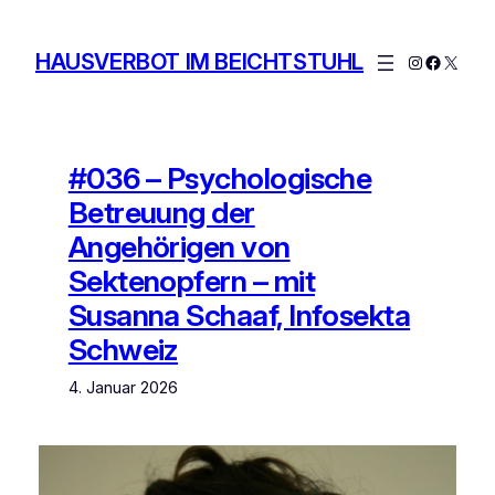
Zum
Inhalt
HAUSVERBOT IM BEICHTSTUHL
Instagram
Facebo
X
springen
#036 – Psychologische
Betreuung der
Angehörigen von
Sektenopfern – mit
Susanna Schaaf, Infosekta
Schweiz
4. Januar 2026