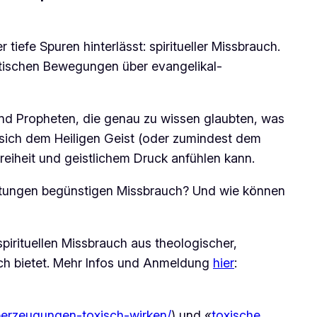
iefe Spuren hinterlässt: spiritueller Missbrauch.
matischen Bewegungen über evangelikal-
und Propheten, die genau zu wissen glaubten, was
r sich dem Heiligen Geist (oder zumindest dem
reiheit und geistlichem Druck anfühlen kann.
altungen begünstigen Missbrauch? Und wie können
pirituellen Missbrauch aus theologischer,
sch bietet. Mehr Infos und Anmeldung
hier
:
berzeugungen-toxisch-wirken/
)
und «
toxische