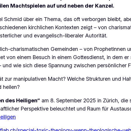
len Machtspielen auf und neben der Kanzel.
Schmid über ein Thema, das oft verborgen bleibt, aber t
rschiedenen kirchlichen Kontexten zeigt – von charis
erlicher und evangelisch-liberaler Autorität.
stlich-charismatischen Gemeinden – von Prophetinnen 
chtet von einem Besuch in einem Gottesdienst, in dem e
 – und wie sich diese Spannung zwischen persönlicher F
tät zur manipulativen Macht? Welche Strukturen und H
 heilen?
n des Heiligen“
am 8. September 2025 in Zürich, die s
chaftlicher Perspektive beleuchtet und Raum für Austau
eiligen
eflab.ch/special-toxic-theology-wenn-theologische-ue