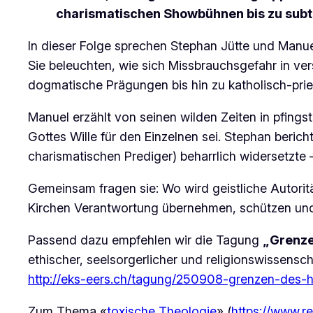
charismatischen Showbühnen bis zu subti
In dieser Folge sprechen Stephan Jütte und Manuel 
Sie beleuchten, wie sich Missbrauchsgefahr in ve
dogmatische Prägungen bis hin zu katholisch-priest
Manuel erzählt von seinen wilden Zeiten in pfing
Gottes Wille für den Einzelnen sei. Stephan beri
charismatischen Prediger) beharrlich widersetzte
Gemeinsam fragen sie: Wo wird geistliche Autori
Kirchen Verantwortung übernehmen, schützen und
Passend dazu empfehlen wir die Tagung
„Grenze
ethischer, seelsorgerlicher und religionswissens
http://eks-eers.ch/tagung/250908-grenzen-des-h
Zum Thema «
toxische Theologie
» (
https://www.r