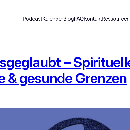
Podcast
Kalender
Blog
FAQ
Kontakt
Ressourcen
sgeglaubt – Spirituel
e & gesunde Grenzen