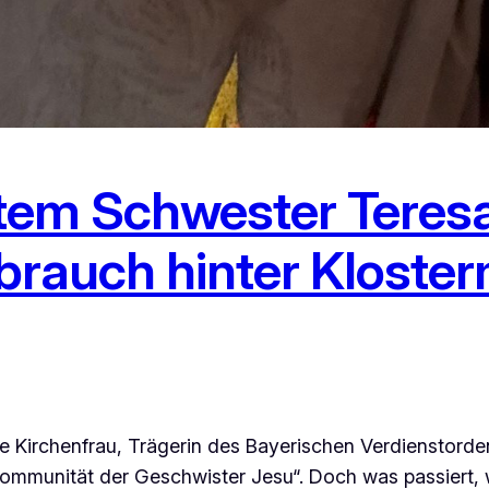
em Schwester Teresa
sbrauch hinter Kloste
le Kirchenfrau, Trägerin des Bayerischen Verdienstord
Kommunität der Geschwister Jesu“. Doch was passiert,