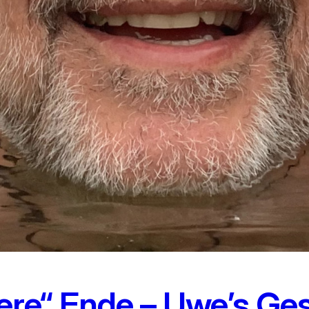
ere“ Ende – Uwe’s Gesc